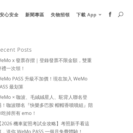
安心安全
新聞專區
失物招領
下載 App
ecent Posts
WeMo x 發票存摺｜登錄發票不限金額，雙重
好禮一次領！
WeMo PASS 升級不加價！現在加入 WeMo
PASS 最划算
WeMo × 咖波、毛絨絨星人、駝背人聯名登
場！咖波聯名『快樂多巴胺 帽帽香噴噴組』陪
你吃掉所有 emo！
【2026 機車駕照考試全攻略】考照新手看這
篇，送你 WeMo PASS 一個月免費體驗！