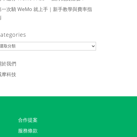
第一次騎 WeMo 就上手｜新手教學與費率指
南
ategories
ategories
關於我們
威摩科技
合作提案
服務條款