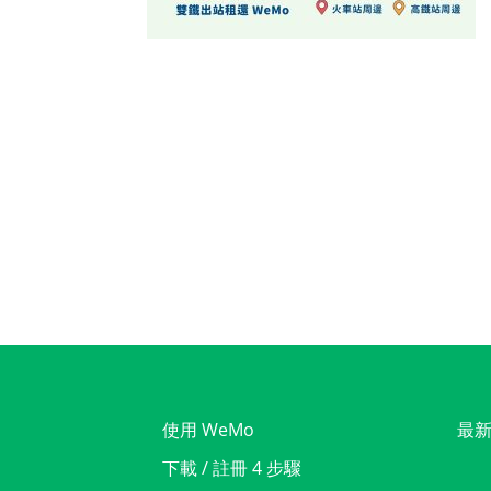
使用 WeMo
最
下載 / 註冊 4 步驟