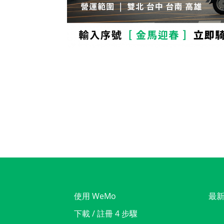
使用 WeMo
最
下載 / 註冊 4 步驟