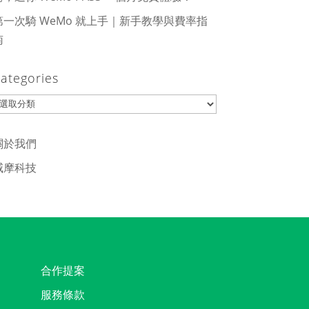
第一次騎 WeMo 就上手｜新手教學與費率指
南
ategories
ategories
關於我們
威摩科技
合作提案
服務條款