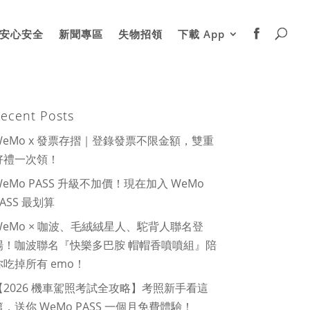
安心安全
新聞專區
失物招領
下載 App
ecent Posts
WeMo x 發票存摺｜登錄發票不限金額，雙重
好禮一次領！
WeMo PASS 升級不加價！現在加入 WeMo
PASS 最划算
WeMo × 咖波、毛絨絨星人、駝背人聯名登
場！咖波聯名『快樂多巴胺 帽帽香噴噴組』陪
你吃掉所有 emo！
【2026 機車駕照考試全攻略】考照新手看這
篇，送你 WeMo PASS 一個月免費體驗！