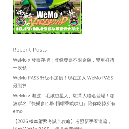
Recent Posts
WeMo x 發票存摺｜登錄發票不限金額，雙重好禮
一次領！
WeMo PASS 升級不加價！現在加入 WeMo PASS
最划算
WeMo × 咖波、毛絨絨星人、駝背人聯名登場！咖
波聯名『快樂多巴胺 帽帽香噴噴組』陪你吃掉所有
emo！
【2026 機車駕照考試全攻略】考照新手看這篇，