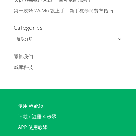
送你 WeMo PASS 一個月免費體驗！
第一次騎 WeMo 就上手｜新手教學與費率指南
Categories
Categories
關於我們
威摩科技
使用 WeMo
下載 / 註冊 4 步驟
APP 使用教學