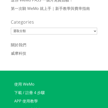
送你 WeMo PASS 一個月免費體驗！
第一次騎 WeMo 就上手｜新手教學與費率指南
Categories
Categories
關於我們
威摩科技
使用 WeMo
下載 / 註冊 4 步驟
APP 使用教學