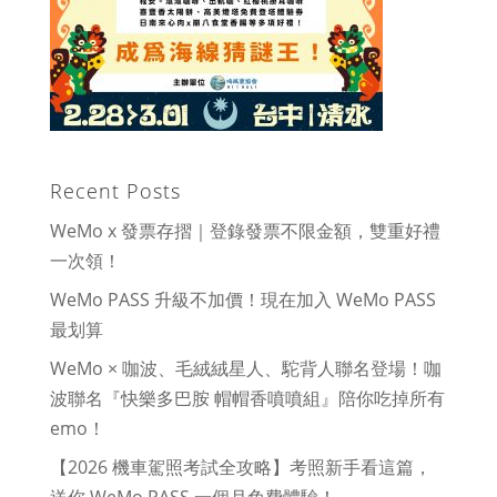
Recent Posts
WeMo x 發票存摺｜登錄發票不限金額，雙重好禮
一次領！
WeMo PASS 升級不加價！現在加入 WeMo PASS
最划算
WeMo × 咖波、毛絨絨星人、駝背人聯名登場！咖
波聯名『快樂多巴胺 帽帽香噴噴組』陪你吃掉所有
emo！
【2026 機車駕照考試全攻略】考照新手看這篇，