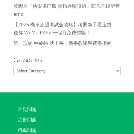
波聯名『快樂多巴胺 帽帽香噴噴組』陪你吃掉所有
emo！
【2026 機車駕照考試全攻略】考照新手看這篇，
送你 WeMo PASS 一個月免費體驗！
第一次騎 WeMo 就上手｜新手教學與費率指南
Categories
Categories
常見問題
註冊問題
租車問題