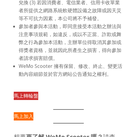
兌換 (3) 若因消費者、電信業者、信用卡收單業
者所提供之網路系統軟硬體設備之故障或因天災
等不可抗力因素，本公司將不予補發。
參加者參與本活動，即同意接受本活動之辦法與
注意事項規範，如違反，或以不正當、詐欺或舞
弊之行為參加本活動，主辦單位得取消其參加或
得獎者資格，並就因此所產生之損害，得向參加
者請求損害賠償。
WeMo Scooter 擁有保留、修改、終止、變更活
動內容細節並於官方網站公告通知之權利。
馬上轉輪盤
回到頁首
馬上加入
想要
更了解 WeMo Scooter 嗎？
請查