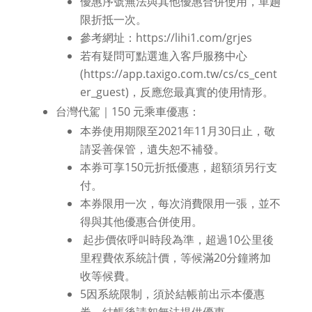
優惠序號無法與其他優惠合併使用，單趟
限折抵一次。
參考網址：https://lihi1.com/grjes
若有疑問可點選進入客戶服務中心
(https://app.taxigo.com.tw/cs/cs_cent
er_guest)，反應您最真實的使用情形。
台灣代駕｜150 元乘車優惠：
本券使用期限至2021年11月30日止，敬
請妥善保管，遺失恕不補發。
本券可享150元折抵優惠，超額須另行支
付。
本券限用一次，每次消費限用一張，並不
得與其他優惠合併使用。
起步價依呼叫時段為準，超過10公里後
里程費依系統計價，等候滿20分鐘將加
收等候費。
5因系統限制，須於結帳前出示本優惠
券，結帳後請恕無法提供優惠。