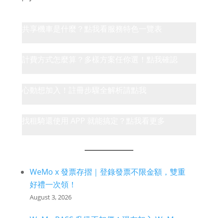
共享機車是什麼？點我看服務特色一覽表
計費方式怎麼算？多樣方案任你選！點我確認
心動想加入！註冊步驟全解析請點我
找租騎還使用 APP 就能搞定？點我看更多
WeMo x 發票存摺｜登錄發票不限金額，雙重
好禮一次領！
August 3, 2026