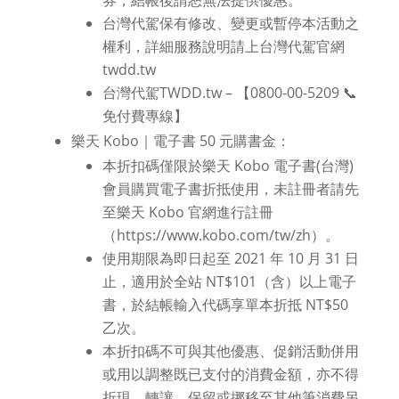
台灣代駕保有修改、變更或暫停本活動之
權利，詳細服務說明請上台灣代駕官網
twdd.tw
台灣代駕TWDD.tw – 【0800-00-5209 📞
免付費專線】
樂天 Kobo｜電子書 50 元購書金：
本折扣碼僅限於樂天 Kobo 電子書(台灣)
會員購買電子書折抵使用，未註冊者請先
至樂天 Kobo 官網進行註冊
（https://www.kobo.com/tw/zh）。
使用期限為即日起至 2021 年 10 月 31 日
止，適用於全站 NT$101（含）以上電子
書，於結帳輸入代碼享單本折抵 NT$50
乙次。
本折扣碼不可與其他優惠、促銷活動併用
或用以調整既已支付的消費金額，亦不得
折現、轉讓、保留或挪移至其他筆消費另