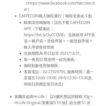
（https://www.facebook.com/tien.tien.d
er）
CAFFÈCOIN職人咖啡通行｜咖啡兌換金 5 點
騎車請你喝咖啡！請先下載 CAFFÈCOIN
APP（下載連結：
https://bit.ly/3yCCQVB） 兌換路徑 APP首
頁 > 帳戶頁 > 登錄序號 > 一般登錄序號 >
輸入序號後按登錄
兌換期限為 即日起至 2021/12/31。
每一會員ID 限使用一組兌換碼。
咖啡點數使用無期限。
客服電話：02-27329755. 服務時間：週一
至週五10:00~19:00. (中午12:30~13:30及
例假日與國定假日休息)
萊爾富超商Hi-Life｜【白蘭氏雙認證雞精 70g +
Hi-Life Original 潔膚濕巾10 抽】組合價 51 折