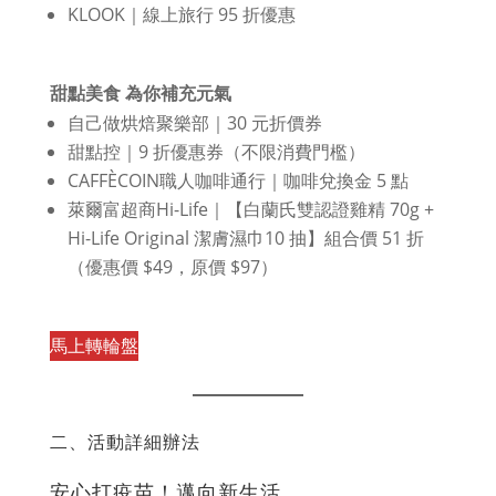
KLOOK｜線上旅行 95 折優惠
甜點美食 為你補充元氣
自己做烘焙聚樂部｜30 元折價券
甜點控｜9 折優惠券（不限消費門檻）
CAFFÈCOIN職人咖啡通行｜咖啡兌換金 5 點
萊爾富超商Hi-Life｜【白蘭氏雙認證雞精 70g +
Hi-Life Original 潔膚濕巾10 抽】組合價 51 折
（優惠價 $49，原價 $97）
馬上轉輪盤
回到頁首
二、活動詳細辦法
安心打疫苗！邁向新生活