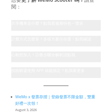
閱：
共享機車是什麼？點我看服務特色一覽表
計費方式怎麼算？多樣方案任你選！點我確認
心動想加入！註冊步驟全解析請點我
找租騎還使用 APP 就能搞定？點我看更多
WeMo x 發票存摺｜登錄發票不限金額，雙重
好禮一次領！
August 3, 2026