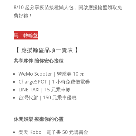
8/10 起分享疫苗接種懶人包，開啟應援輪盤領取免
費好禮！
馬上轉輪盤
回到頁首
【 應援輪盤品項一覽表 】
共享夥伴 陪你安心接種
WeMo Scooter｜騎乘券 10 元
ChargeSPOT｜1 小時免費借電券
LINE TAXI｜15 元乘車券
台灣代駕｜150 元乘車優惠
休閒娛樂 療癒你的心靈
樂天 Kobo｜電子書 50 元購書金