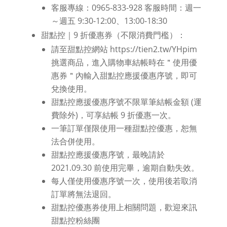
客服專線：0965-833-928 客服時間：週一
～週五 9:30-12:00、13:00-18:30
甜點控｜9 折優惠券（不限消費門檻）：
請至甜點控網站 https://tien2.tw/YHpim
挑選商品，進入購物車結帳時在＂使用優
惠券＂內輸入甜點控應援優惠序號，即可
兌換使用。
甜點控應援優惠序號不限單筆結帳金額 (運
費除外)，可享結帳 9 折優惠一次。
一筆訂單僅限使用一種甜點控優惠，恕無
法合併使用。
甜點控應援優惠序號，最晚請於
2021.09.30 前使用完畢，逾期自動失效。
每人僅使用優惠序號一次，使用後若取消
訂單將無法退回。
甜點控優惠券使用上相關問題，歡迎來訊
甜點控粉絲團