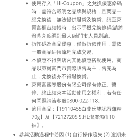
使用存入「Hi-Coupon」之兌換優惠條碼
時，需符合載明之品牌與規格，且商品一
經兌換後，無法提供退貨及換貨。請至萊
爾富櫃台結帳時，出示手機兌換條碼(請將
螢幕亮度調到最大)給門市人員刷讀。
折扣碼為商品優惠，僅做折價使用，需依
一般商品結帳流程完成交易。
本優惠不得與店內其他優惠搭配使用。商
品以萊爾富門市實際販售為主，售完為
止，兌換後亦不得退換貨。
萊爾富國際股份有限公司保有修正、暫
停、終止結束本活動使用之權利，若有任
何問題請洽客服0800-022-118。
適用商品 :【19110455白蘭氏雙認證雞精
70g】及【72127205 S.HL潔膚濕巾10
抽】。
參與活動過程中若因 (1) 自行操作疏失 (2) 逾期未