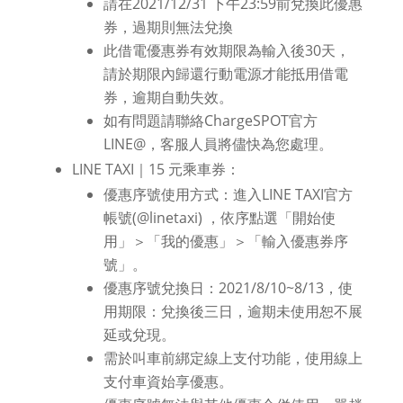
請在2021/12/31 下午23:59前兌換此優惠
券，過期則無法兌換
此借電優惠券有效期限為輸入後30天，
請於期限內歸還行動電源才能抵用借電
券，逾期自動失效。
如有問題請聯絡ChargeSPOT官方
LINE@，客服人員將儘快為您處理。
LINE TAXI｜15 元乘車券：
優惠序號使用方式：進入LINE TAXI官方
帳號(@linetaxi) ，依序點選「開始使
用」＞「我的優惠」＞「輸入優惠券序
號」。
優惠序號兌換日：2021/8/10~8/13，使
用期限：兌換後三日，逾期未使用恕不展
延或兌現。
需於叫車前綁定線上支付功能，使用線上
支付車資始享優惠。