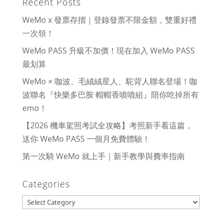
Recent Posts
WeMo x 發票存摺｜登錄發票不限金額，雙重好禮
一次領！
WeMo PASS 升級不加價！現在加入 WeMo PASS
最划算
WeMo × 咖波、毛絨絨星人、駝背人聯名登場！咖
波聯名『快樂多巴胺 帽帽香噴噴組』陪你吃掉所有
emo！
【2026 機車駕照考試全攻略】考照新手看這篇，
送你 WeMo PASS 一個月免費體驗！
第一次騎 WeMo 就上手｜新手教學與費率指南
Categories
Categories