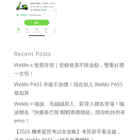
Recent Posts
WeMo x 發票存摺｜登錄發票不限金額，雙重好禮
一次領！
WeMo PASS 升級不加價！現在加入 WeMo PASS
最划算
WeMo × 咖波、毛絨絨星人、駝背人聯名登場！咖
波聯名『快樂多巴胺 帽帽香噴噴組』陪你吃掉所有
emo！
【2026 機車駕照考試全攻略】考照新手看這篇，