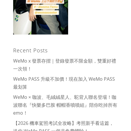
Recent Posts
WeMo x 發票存摺｜登錄發票不限金額，雙重好禮
一次領！
WeMo PASS 升級不加價！現在加入 WeMo PASS
最划算
WeMo × 咖波、毛絨絨星人、駝背人聯名登場！咖
波聯名『快樂多巴胺 帽帽香噴噴組』陪你吃掉所有
emo！
【2026 機車駕照考試全攻略】考照新手看這篇，