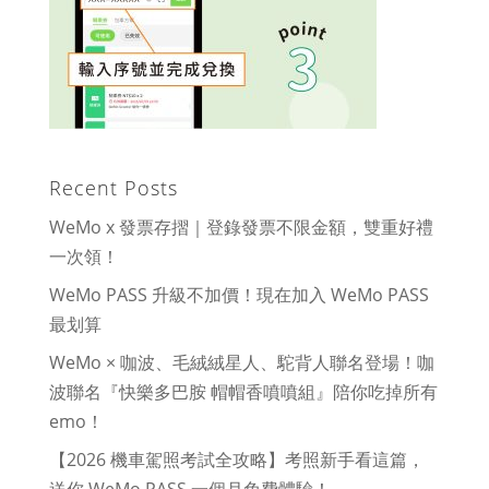
Recent Posts
WeMo x 發票存摺｜登錄發票不限金額，雙重好禮
一次領！
WeMo PASS 升級不加價！現在加入 WeMo PASS
最划算
WeMo × 咖波、毛絨絨星人、駝背人聯名登場！咖
波聯名『快樂多巴胺 帽帽香噴噴組』陪你吃掉所有
emo！
【2026 機車駕照考試全攻略】考照新手看這篇，