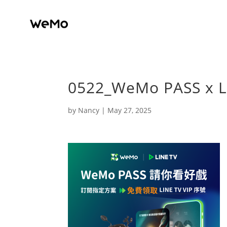
0522_WeMo PASS x
by
Nancy
|
May 27, 2025