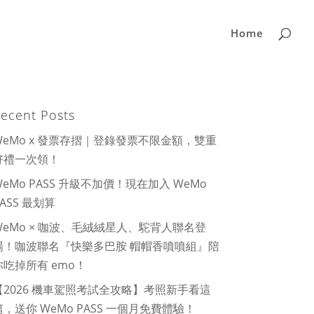
Home
ecent Posts
WeMo x 發票存摺｜登錄發票不限金額，雙重
好禮一次領！
WeMo PASS 升級不加價！現在加入 WeMo
PASS 最划算
WeMo × 咖波、毛絨絨星人、駝背人聯名登
場！咖波聯名『快樂多巴胺 帽帽香噴噴組』陪
你吃掉所有 emo！
【2026 機車駕照考試全攻略】考照新手看這
篇，送你 WeMo PASS 一個月免費體驗！