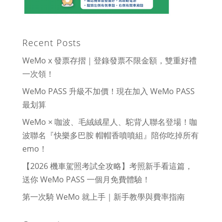
Recent Posts
WeMo x 發票存摺｜登錄發票不限金額，雙重好禮
一次領！
WeMo PASS 升級不加價！現在加入 WeMo PASS
最划算
WeMo × 咖波、毛絨絨星人、駝背人聯名登場！咖
波聯名『快樂多巴胺 帽帽香噴噴組』陪你吃掉所有
emo！
【2026 機車駕照考試全攻略】考照新手看這篇，
送你 WeMo PASS 一個月免費體驗！
第一次騎 WeMo 就上手｜新手教學與費率指南