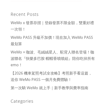
Recent Posts
WeMo x 發票存摺｜登錄發票不限金額，雙重好禮
一次領！
WeMo PASS 升級不加價！現在加入 WeMo PASS
最划算
WeMo × 咖波、毛絨絨星人、駝背人聯名登場！咖
波聯名『快樂多巴胺 帽帽香噴噴組』陪你吃掉所有
emo！
【2026 機車駕照考試全攻略】考照新手看這篇，
送你 WeMo PASS 一個月免費體驗！
第一次騎 WeMo 就上手｜新手教學與費率指南
Categories