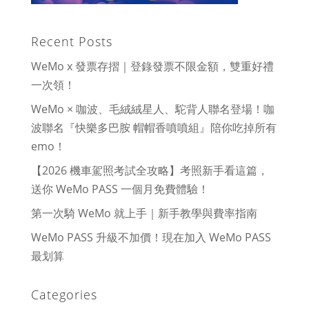
Recent Posts
WeMo x 發票存摺｜登錄發票不限金額，雙重好禮
一次領！
WeMo × 咖波、毛絨絨星人、駝背人聯名登場！咖
波聯名『快樂多巴胺 帽帽香噴噴組』陪你吃掉所有
emo！
【2026 機車駕照考試全攻略】考照新手看這篇，
送你 WeMo PASS 一個月免費體驗！
第一次騎 WeMo 就上手｜新手教學與費率指南
WeMo PASS 升級不加價！現在加入 WeMo PASS
最划算
Categories