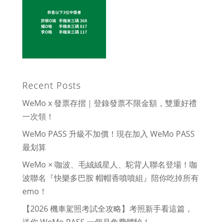
Recent Posts
WeMo x 發票存摺｜登錄發票不限金額，雙重好禮
一次領！
WeMo PASS 升級不加價！現在加入 WeMo PASS
最划算
WeMo × 咖波、毛絨絨星人、駝背人聯名登場！咖
波聯名『快樂多巴胺 帽帽香噴噴組』陪你吃掉所有
emo！
【2026 機車駕照考試全攻略】考照新手看這篇，