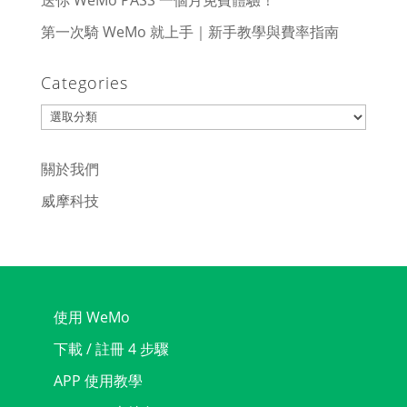
送你 WeMo PASS 一個月免費體驗！
第一次騎 WeMo 就上手｜新手教學與費率指南
Categories
Categories
關於我們
威摩科技
使用 WeMo
下載 / 註冊 4 步驟
APP 使用教學