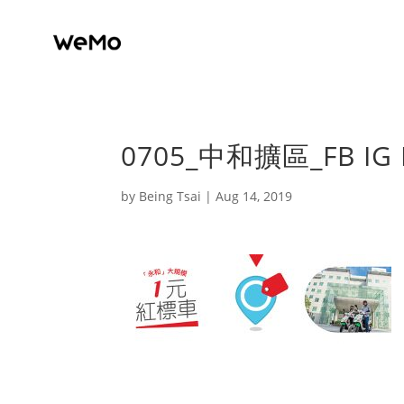
0705_中和擴區_FB IG 
by
Being Tsai
|
Aug 14, 2019