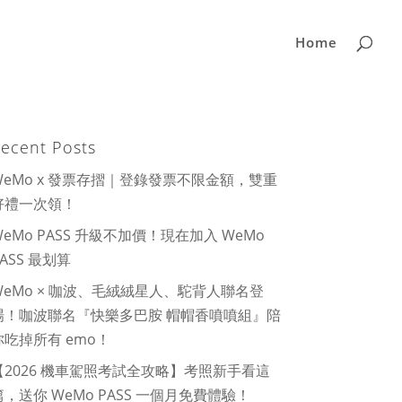
Home
ecent Posts
WeMo x 發票存摺｜登錄發票不限金額，雙重
好禮一次領！
WeMo PASS 升級不加價！現在加入 WeMo
PASS 最划算
WeMo × 咖波、毛絨絨星人、駝背人聯名登
場！咖波聯名『快樂多巴胺 帽帽香噴噴組』陪
你吃掉所有 emo！
【2026 機車駕照考試全攻略】考照新手看這
篇，送你 WeMo PASS 一個月免費體驗！