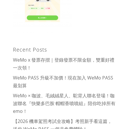
Recent Posts
WeMo x 發票存摺｜登錄發票不限金額，雙重好禮
一次領！
WeMo PASS 升級不加價！現在加入 WeMo PASS
最划算
WeMo × 咖波、毛絨絨星人、駝背人聯名登場！咖
波聯名『快樂多巴胺 帽帽香噴噴組』陪你吃掉所有
emo！
【2026 機車駕照考試全攻略】考照新手看這篇，