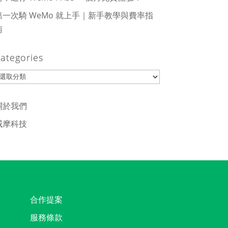
第一次騎 WeMo 就上手｜新手教學與費率指
南
ategories
ategories
關於我們
威摩科技
合作提案
服務條款