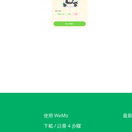
使用 WeMo
最
下載 / 註冊 4 步驟