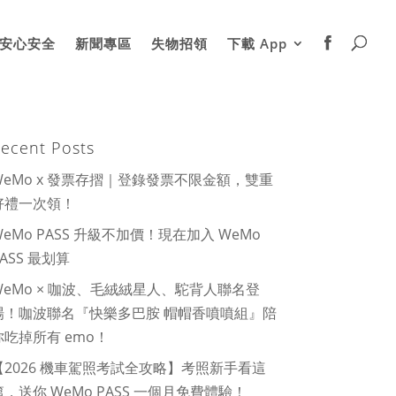
安心安全
新聞專區
失物招領
下載 App
ecent Posts
WeMo x 發票存摺｜登錄發票不限金額，雙重
好禮一次領！
WeMo PASS 升級不加價！現在加入 WeMo
PASS 最划算
WeMo × 咖波、毛絨絨星人、駝背人聯名登
場！咖波聯名『快樂多巴胺 帽帽香噴噴組』陪
你吃掉所有 emo！
【2026 機車駕照考試全攻略】考照新手看這
篇，送你 WeMo PASS 一個月免費體驗！