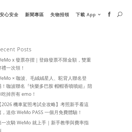
安心安全
新聞專區
失物招領
下載 App
ecent Posts
WeMo x 發票存摺｜登錄發票不限金額，雙重
好禮一次領！
WeMo × 咖波、毛絨絨星人、駝背人聯名登
場！咖波聯名『快樂多巴胺 帽帽香噴噴組』陪
你吃掉所有 emo！
【2026 機車駕照考試全攻略】考照新手看這
篇，送你 WeMo PASS 一個月免費體驗！
第一次騎 WeMo 就上手｜新手教學與費率指
南