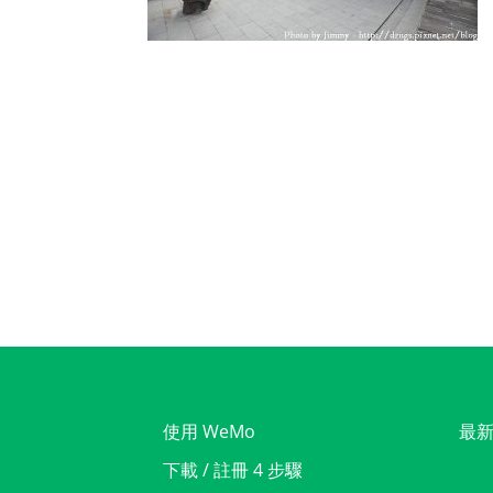
使用 WeMo
最
下載 / 註冊 4 步驟