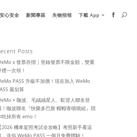
安心安全
新聞專區
失物招領
下載 App
ecent Posts
WeMo x 發票存摺｜登錄發票不限金額，雙重
好禮一次領！
WeMo PASS 升級不加價！現在加入 WeMo
PASS 最划算
WeMo × 咖波、毛絨絨星人、駝背人聯名登
場！咖波聯名『快樂多巴胺 帽帽香噴噴組』陪
你吃掉所有 emo！
【2026 機車駕照考試全攻略】考照新手看這
篇，送你 WeMo PASS 一個月免費體驗！