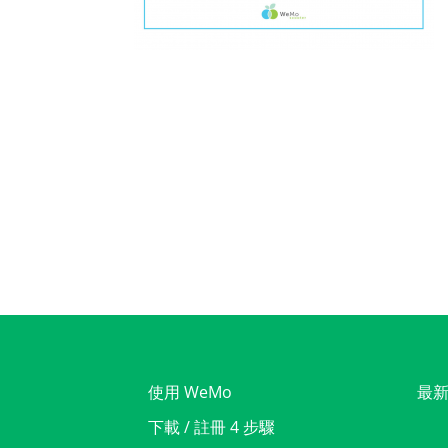
使用 WeMo
最
下載 / 註冊 4 步驟