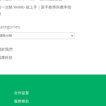
第一次騎 WeMo 就上手｜新手教學與費率指
南
ategories
ategories
關於我們
威摩科技
合作提案
服務條款